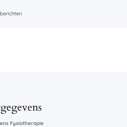
berichten
tgegevens
vens
Fysiotherapie