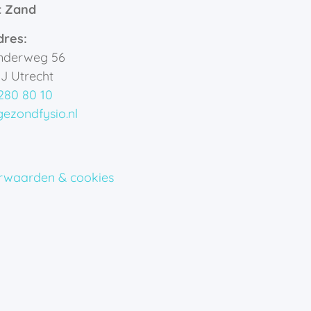
t Zand
dres:
inderweg 56
NJ
Utrecht
280 80 10
zondfysio.nl
rwaarden & cookies