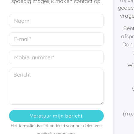
spoedig mogelijk maken contact op.
geopen
vrage
Bent
afsp
Dan 
Wi
(m.u
Verstuur mijn bericht
Het formulier is niet bedoeld voor het delen van
medische gegevens.